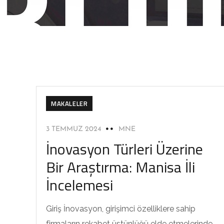
MAKALELER
3 TEMMUZ 2024
MNE
İnovasyon Türleri Üzerine
Bir Araştırma: Manisa İli
İncelemesi
Giriş İnovasyon, girişimci özelliklere sahip
firmaların rekabet üstünlüğü elde etmelerinde