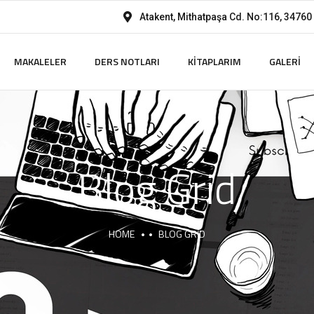
Atakent, Mithatpaşa Cd. No:116, 34760
MAKALELER
DERS NOTLARI
KITAPLARIM
GALERI
Blog Grid
HOME
BLOG GRID