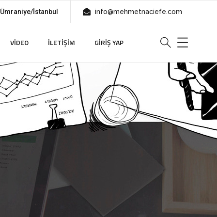
 Ümraniye/İstanbul
info@mehmetnaciefe.com
VIDEO
İLETIŞIM
GIRIŞ YAP