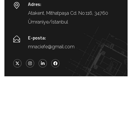
Adres:
Atakent, Mithatpaşa Cd. No:116, 34760
Ümraniye/İstanbul
E-posta:
mnaciefe@gmail.com