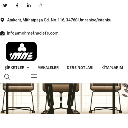
Atakent, Mithatpaşa Cd. No:116, 34760 Ümraniye/İstanbul
info@mehmetnaciefe.com
İletişim
ŞİRKETLER
MAKALELER
DERS NOTLARI
KITAPLARIM
HOME
İLETIŞIM