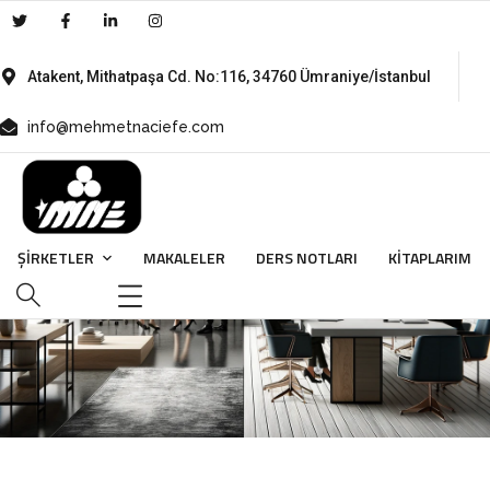
Atakent, Mithatpaşa Cd. No:116, 34760 Ümraniye/İstanbul
info@mehmetnaciefe.com
Eğitim ve Kariyer
ŞİRKETLER
MAKALELER
DERS NOTLARI
KITAPLARIM
HOME
EĞITIM VE KARIYER