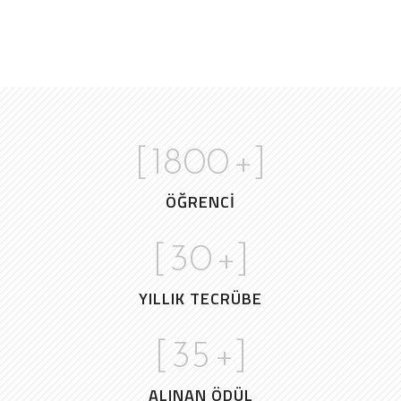
[
1800
+]
ÖĞRENCİ
[
30
+]
YILLIK TECRÜBE
[
35
+]
ALINAN ÖDÜL