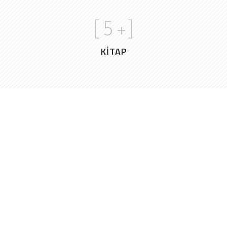
[
5
+]
KİTAP