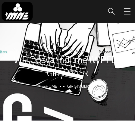
WP Dosya İndirme (WPFD):
Girişimcilik
HOME
GIRIŞIMCILIK