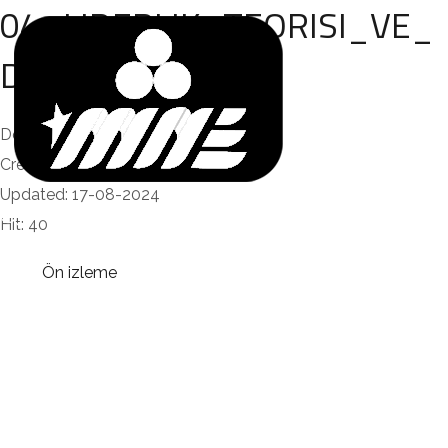
04_LIDERLIK_TEORISI_VE_
DAVRANISI
Dosya boyutu: 891.32 KB
Created: 17-08-2024
Updated: 17-08-2024
Hit: 40
Ön izleme