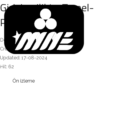
Girişimcilikte-Temel-
Prensipler
Dosya boyutu: 2.51 MB
Created: 17-08-2024
Updated: 17-08-2024
Hit: 62
Ön izleme