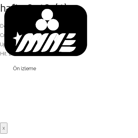
hafta 9-10. (1)
Dosya boyutu: 1.77 MB
Created: 17-08-2024
Updated: 17-08-2024
Hit: 2
Ön izleme
x